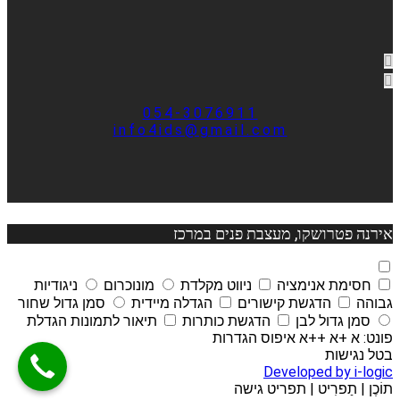
054-3076911
info4ids@gmail.com
אירנה פטרושקו, מעצבת פנים במרכז
חסימת אנימציה
ניווט מקלדת
מונוכרום
ניגודיות
גבוהה
הדגשת קישורים
הגדלה מיידית
סמן גדול שחור
סמן גדול לבן
הדגשת כותרות
תיאור לתמונות
הגדלת
פונט:
א
+א
++א
איפוס הגדרות
בטל נגישות
Developed by i-logic
תוֹכֶן
|
תַפרִיט
|
תפריט גישה