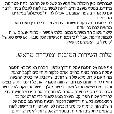
שגרתיים. כאן היכולת של המעצב לשלוט על המצב ולתת פטרונות
מיידיים. בנוסף מעצב חייב לדעת לגשר בין לקוח לקבלן בניה ולדבר
עם כל אחד בשפה המובנת, ואפילו להיות "פסיכולוג" במקרים
מסויימים.
לפני סגירת העסקה, תשוחחו עם מעצב כדי להבין האם הוא
מתאים לכם כבן אדם.
לייצר עיצוב חד משמעי כמובן בלתי אפשר – כמות אנשים שווה
לכמות הדעות, אבל לגבי תכונות אישיות הכל מובן – או שיש סוג של
"כימיה" בין האנשים או שאין.
עלות השירות המובנת ומוגדרת מראש.
אף פעם אל תסגרו עסקות דרך טלפון! חברה רצינית לא תסגור
עסקה בצורה כזאת בחיים. אתם כלקוחות חייבים לקבל הצעת
מחיר עם פירוט מלא של השירותים שתקבלו. על בסיס ההצעה
הזאת לקוח חותם עם חברה חוזה המגדיר את כל העבודות שיבוצעו
והסכומים שישולמו. כל זאת כדי שבמהלך ביצוע הפרויקט לא ידרשו
מכם כסף נוסף בטענה שאתם לא הבנתם את הפרטי ההצעה. כדי
להגדיר עלות הפרויקט, מעצב מגיע לשטח כדי לפרט את כל
הניואנסים, בקשות ודרישות הלקוח. הצעת מחיר מבוססת על
השלב הזה. קיימות כל מיני תוכניות לפי העדפויות ודרישות לקוח
בהתאם לתקציב המוגדר. בנוסף יש אפשרות להזמין שירותים