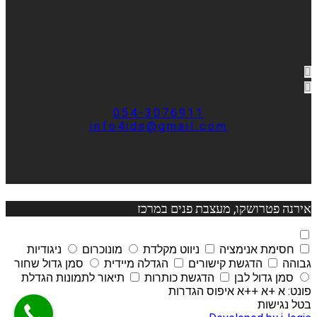
054-3076911
info4ids@gmail.com
אירנה פטרושקו, מעצבת פנים במרכז
חסימת אנימציה
ניווט מקלדת
מונוכרום
ניגודיות
גבוהה
הדגשת קישורים
הגדלה מיידית
סמן גדול שחור
סמן גדול לבן
הדגשת כותרות
תיאור לתמונות
הגדלת
פונט:
א
+א
++א
איפוס הגדרות
בטל נגישות