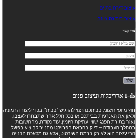
עיצוב דירה בת ים
עיצוב בית נס ציונה
צרו קשר
I-ds אדריכלות ועיצוב פנים
חוץ מיופי חיצוני, בביתכם רצוי להרגיש "בבית". בכדי ליצור הרמוניה
ולאזן את האנרגיות בביתכם או בכל חלל אחר שתבחרו לעצבו,
נעזר בתורת הפנג-שוויי עתיקת היומין. עוד נקודה, מהחשובות
במהלך העבודה – דיוק בהבאת הפרויקט מהנייר לביצוע בפועל.
הרי עיצוב הוא לא רק ברמת השירטוט, אלא גם מלאכת הבנייה