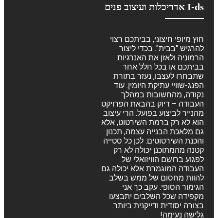
I-ds אדריכלות ועיצוב פנים
חוץ מיופי חיצוני, בביתכם רצוי
להרגיש "בבית". בכדי ליצור
הרמוניה ולאזן את האנרגיות
בביתכם או בכל חלל אחר
שתבחרו לעצבו, נעזר בתורת
הפנג-שוויי עתיקת היומין. עוד
נקודה, מהחשובות במהלך
העבודה – דיוק בהבאת הפרויקט
מהנייר לביצוע בפועל. הרי עיצוב
הוא לא רק ברמת השירטוט, אלא
גם מלאכת הבנייה עצמה, תכנון
והכנת השירטוטים. לכן כל סטייה
קטנה מהמתוכנן יכולה לא רק
לפגוע ברושם הוויזואלי של
העבודה המוגמרת אלא יכולה גם
להוות מחסום של ממש בשלב
הגימור הסופי. עקב כך אני
מקפידה שכל השלבים יתבצעו
בצורה יסודית ודייקנית ביותר.
גלישה נעימה!