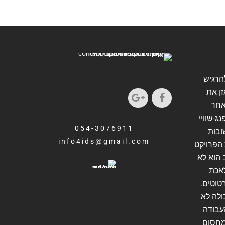
להרגיש
זן את
אחר
ג-שוויי
054-3076911
ובות
info4ids@gmail.com
הפרויקט
 הוא לא
אכת
טוטים.
ולה לא
העבודה
מחסום