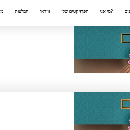
ים
?מי אני
הפרויקטים שלי
ווידאו
המלצות
מא