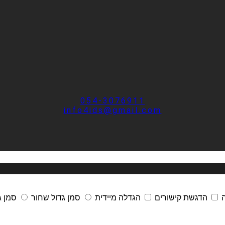
054-3076911
info4ids@gmail.com
ה
הדגשת קישורים
הגדלה מיידית
סמן גדול שחור
סמן ג