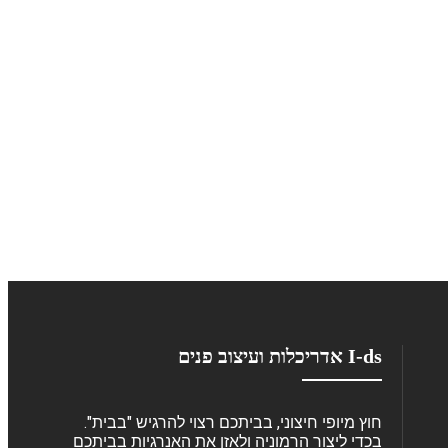
I-ds אדריכלות ועיצוב פנים
חוץ מיופי חיצוני, בביתכם רצוי להרגיש "בבית".
בכדי ליצור הרמוניה ולאזן את האנרגיות בביתכם