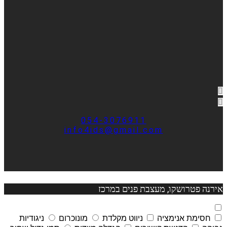
054-3076911
info4ids@gmail.com
אירנה פטרושקו, מעצבת פנים במרכז
חסימת אנימציה
ניווט מקלדת
מונוכרום
ניגודיות