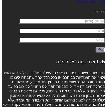
עיצוב בית נס ציונה
צרו קשר
I-ds אדריכלות ועיצוב פנים
חוץ מיופי חיצוני, בביתכם רצוי להרגיש "בבית". בכדי ליצור הרמוניה
ולאזן את האנרגיות בביתכם או בכל חלל אחר שתבחרו לעצבו,
נעזר בתורת הפנג-שוויי עתיקת היומין. עוד נקודה, מהחשובות
במהלך העבודה – דיוק בהבאת הפרויקט מהנייר לביצוע בפועל.
הרי עיצוב הוא לא רק ברמת השירטוט, אלא גם מלאכת הבנייה
עצמה, תכנון והכנת השירטוטים. לכן כל סטייה קטנה מהמתוכנן
יכולה לא רק לפגוע ברושם הוויזואלי של העבודה המוגמרת אלא
יכולה גם להוות מחסום של ממש בשלב הגימור הסופי. עקב כך אני