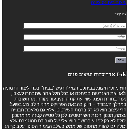
עיצוב בית נס ציונה
צרו קשר
I-ds אדריכלות ועיצוב פנים
חוץ מיופי חיצוני, בביתכם רצוי להרגיש "בבית". בכדי ליצור הרמוניה
ולאזן את האנרגיות בביתכם או בכל חלל אחר שתבחרו לעצבו,
נעזר בתורת הפנג-שוויי עתיקת היומין. עוד נקודה, מהחשובות
במהלך העבודה – דיוק בהבאת הפרויקט מהנייר לביצוע בפועל.
הרי עיצוב הוא לא רק ברמת השירטוט, אלא גם מלאכת הבנייה
עצמה, תכנון והכנת השירטוטים. לכן כל סטייה קטנה מהמתוכנן
יכולה לא רק לפגוע ברושם הוויזואלי של העבודה המוגמרת אלא
יכולה גם להוות מחסום של ממש בשלב הגימור הסופי. עקב כך אני