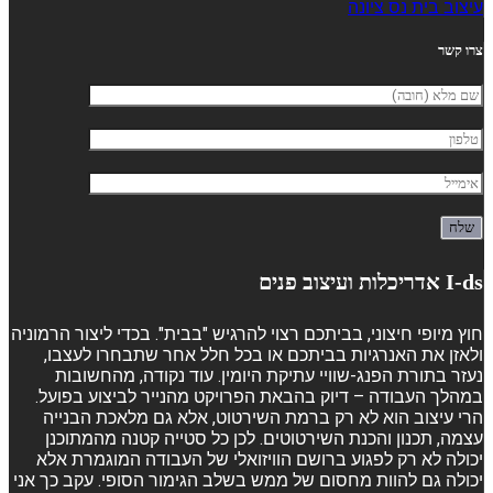
עיצוב בית נס ציונה
צרו קשר
I-ds אדריכלות ועיצוב פנים
חוץ מיופי חיצוני, בביתכם רצוי להרגיש "בבית". בכדי ליצור הרמוניה
ולאזן את האנרגיות בביתכם או בכל חלל אחר שתבחרו לעצבו,
נעזר בתורת הפנג-שוויי עתיקת היומין. עוד נקודה, מהחשובות
במהלך העבודה – דיוק בהבאת הפרויקט מהנייר לביצוע בפועל.
הרי עיצוב הוא לא רק ברמת השירטוט, אלא גם מלאכת הבנייה
עצמה, תכנון והכנת השירטוטים. לכן כל סטייה קטנה מהמתוכנן
יכולה לא רק לפגוע ברושם הוויזואלי של העבודה המוגמרת אלא
יכולה גם להוות מחסום של ממש בשלב הגימור הסופי. עקב כך אני