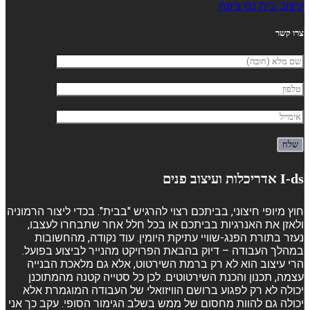
עיצוב בית נס ציונה
צרו קשר
I-ds אדריכלות ועיצוב פנים
חוץ מיופי חיצוני, בביתכם רצוי להרגיש "בבית". בכדי ליצור הרמוניה
ולאזן את האנרגיות בביתכם או בכל חלל אחר שתבחרו לעצבו,
נעזר בתורת הפנג-שוויי עתיקת היומין. עוד נקודה, מהחשובות
במהלך העבודה – דיוק בהבאת הפרויקט מהנייר לביצוע בפועל.
הרי עיצוב הוא לא רק ברמת השירטוט, אלא גם מלאכת הבנייה
עצמה, תכנון והכנת השירטוטים. לכן כל סטייה קטנה מהמתוכנן
יכולה לא רק לפגוע ברושם הוויזואלי של העבודה המוגמרת אלא
יכולה גם להוות מחסום של ממש בשלב הגימור הסופי. עקב כך אני