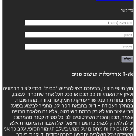
צרו קשר
I-ds אדריכלות ועיצוב פנים
חוץ מיופי חיצוני, בביתכם רצוי להרגיש "בבית". בכדי ליצור הרמוניה
ולאזן את האנרגיות בביתכם או בכל חלל אחר שתבחרו לעצבו,
נעזר בתורת הפנג-שוויי עתיקת היומין. עוד נקודה, מהחשובות
במהלך העבודה – דיוק בהבאת הפרויקט מהנייר לביצוע בפועל.
הרי עיצוב הוא לא רק ברמת השירטוט, אלא גם מלאכת הבנייה
עצמה, תכנון והכנת השירטוטים. לכן כל סטייה קטנה מהמתוכנן
יכולה לא רק לפגוע ברושם הוויזואלי של העבודה המוגמרת אלא
יכולה גם להוות מחסום של ממש בשלב הגימור הסופי. עקב כך אני
מקפידה שכל השלבים יתבצעו בצורה יסודית ודייקנית ביותר.