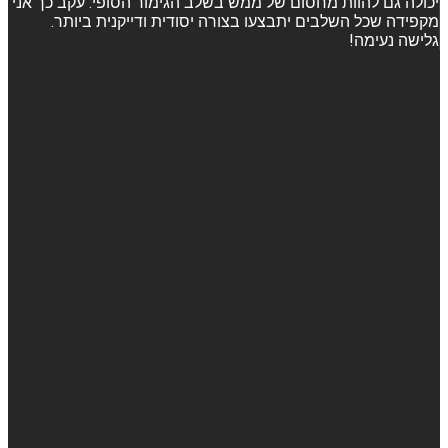
יכולה גם להוות מחסום של ממש בשלב הגימור הסופי. עקב כך אני
מקפידה שכל השלבים יתבצעו בצורה יסודית ודייקנית ביותר.
גלישה נעימה!