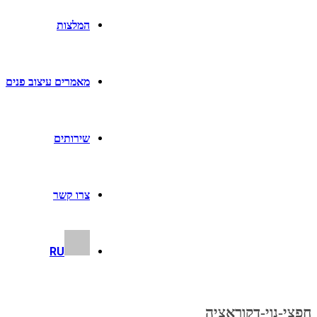
המלצות
מאמרים עיצוב פנים
שירותים
צרו קשר
RU
חפצי-נוי-דקוראציה