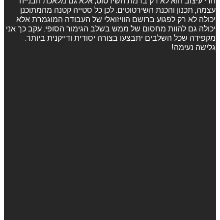
הרי עיצוב הוא לא רק ברמת השירטוט, אלא גם מלאכת הבנייה
עצמה, תכנון והכנת השירטוטים. לכן כל סטייה קטנה מהמתוכנן
יכולה לא רק לפגוע ברושם הוויזואלי של העבודה המוגמרת אלא
יכולה גם להוות מחסום של ממש בשלב הגימור הסופי. עקב כך אני
מקפידה שכל השלבים יתבצעו בצורה יסודית ודייקנית ביותר.
גלישה נעימה!