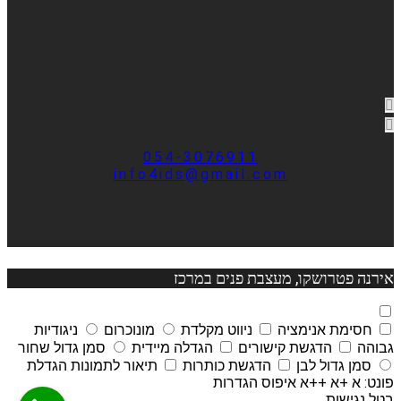
054-3076911
info4ids@gmail.com
אירנה פטרושקו, מעצבת פנים במרכז
חסימת אנימציה
ניווט מקלדת
מונוכרום
ניגודיות
גבוהה
הדגשת קישורים
הגדלה מיידית
סמן גדול שחור
סמן גדול לבן
הדגשת כותרות
תיאור לתמונות
הגדלת
פונט:
א
+א
++א
איפוס הגדרות
בטל נגישות