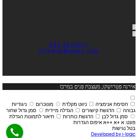
054-3076911
info4ids@gmail.com
אירנה פטרושקו, מעצבת פנים במרכז
חסימת אנימציה
ניווט מקלדת
מונוכרום
ניגודיות
גבוהה
הדגשת קישורים
הגדלה מיידית
סמן גדול שחור
סמן גדול לבן
הדגשת כותרות
תיאור לתמונות
הגדלת
פונט:
א
+א
++א
איפוס הגדרות
בטל נגישות
Developed by i-logic