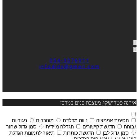
054-3076911
info4ids@gmail.com
אירנה פטרושקו, מעצבת פנים במרכז
חסימת אנימציה
ניווט מקלדת
מונוכרום
ניגודיות
גבוהה
הדגשת קישורים
הגדלה מיידית
סמן גדול שחור
סמן גדול לבן
הדגשת כותרות
תיאור לתמונות
הגדלת
פונט:
א
+א
++א
איפוס הגדרות