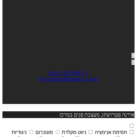
054-3076911
info4ids@gmail.com
אירנה פטרושקו, מעצבת פנים במרכז
חסימת אנימציה
ניווט מקלדת
מונוכרום
ניגודיות