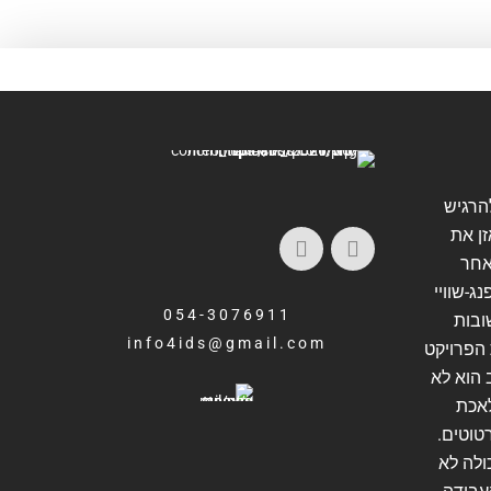
להרגיש
זן את
אחר
ג-שוויי
054-3076911
ובות
info4ids@gmail.com
הפרויקט
 הוא לא
אכת
טוטים.
ולה לא