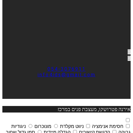
054-3076911
info4ids@gmail.com
אירנה פטרושקו, מעצבת פנים במרכז
חסימת אנימציה
ניווט מקלדת
מונוכרום
ניגודיות
גבוהה
הדגשת קישורים
הגדלה מיידית
סמן גדול שחור