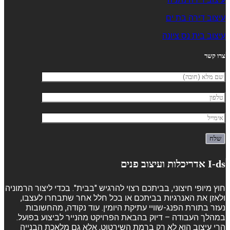
עיצוב דירה בת ים
עיצוב בית נס ציונה
צרו קשר
I-ds אדריכלות ועיצוב פנים
חוץ מיופי חיצוני, בביתכם רצוי להרגיש "בבית". בכדי ליצור הרמוניה
ולאזן את האנרגיות בביתכם או בכל חלל אחר שתבחרו לעצבו,
נעזר בתורת הפנג-שוויי עתיקת היומין. עוד נקודה, מהחשובות
במהלך העבודה – דיוק בהבאת הפרויקט מהנייר לביצוע בפועל.
הרי עיצוב הוא לא רק ברמת השירטוט, אלא גם מלאכת הבנייה