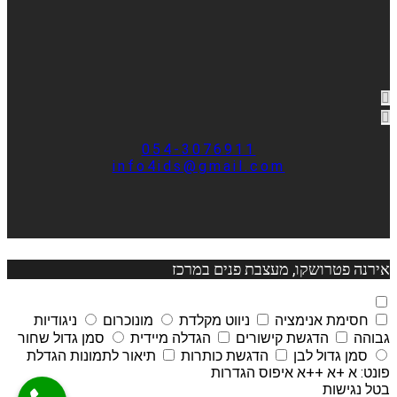
054-3076911
info4ids@gmail.com
אירנה פטרושקו, מעצבת פנים במרכז
חסימת אנימציה
ניווט מקלדת
מונוכרום
ניגודיות
גבוהה
הדגשת קישורים
הגדלה מיידית
סמן גדול שחור
סמן גדול לבן
הדגשת כותרות
תיאור לתמונות
הגדלת
פונט:
א
+א
++א
איפוס הגדרות
בטל נגישות