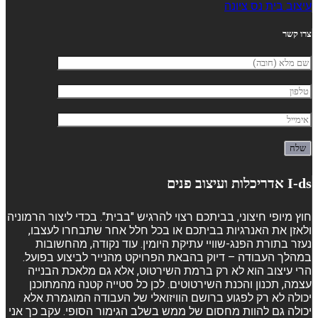
עיצוב בית נס ציונה
צרו קשר
I-ds אדריכלות ועיצוב פנים
חוץ מיופי חיצוני, בביתכם רצוי להרגיש "בבית". בכדי ליצור הרמוניה
ולאזן את האנרגיות בביתכם או בכל חלל אחר שתבחרו לעצבו,
נעזר בתורת הפנג-שוויי עתיקת היומין. עוד נקודה, מהחשובות
במהלך העבודה – דיוק בהבאת הפרויקט מהנייר לביצוע בפועל.
הרי עיצוב הוא לא רק ברמת השירטוט, אלא גם מלאכת הבנייה
עצמה, תכנון והכנת השירטוטים. לכן כל סטייה קטנה מהמתוכנן
יכולה לא רק לפגוע ברושם הוויזואלי של העבודה המוגמרת אלא
יכולה גם להוות מחסום של ממש בשלב הגימור הסופי. עקב כך אני