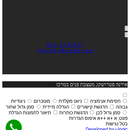
054-3076911
info4ids@gmail.com
אירנה פטרושקו, מעצבת פנים במרכז
חסימת אנימציה
ניווט מקלדת
מונוכרום
ניגודיות
גבוהה
הדגשת קישורים
הגדלה מיידית
סמן גדול שחור
סמן גדול לבן
הדגשת כותרות
תיאור לתמונות
הגדלת
פונט:
א
+א
++א
איפוס הגדרות
בטל נגישות
Developed by i-logic