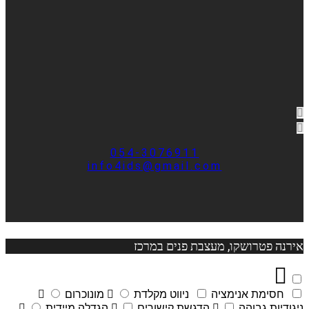
054-3076911
info4ids@gmail.com
אירנה פטרושקו, מעצבת פנים במרכז
חסימת אנימציה
ניווט מקלדת
מונוכרום
ניגודיות גבוהה
הדגשת קישורים
הגדלה מיידית