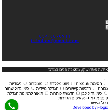
054-3076911
info4ids@gmail.com
אירנה פטרושקו, מעצבת פנים במרכז
חסימת אנימציה
ניווט מקלדת
מונוכרום
ניגודיות
גבוהה
הדגשת קישורים
הגדלה מיידית
סמן גדול שחור
סמן גדול לבן
הדגשת כותרות
תיאור לתמונות
הגדלת
פונט:
א
+א
++א
איפוס הגדרות
בטל נגישות
Developed by i-logic