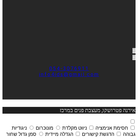
054-3076911
info4ids@gmail.com
אירנה פטרושקו, מעצבת פנים במרכז
חסימת אנימציה
ניווט מקלדת
מונוכרום
ניגודיות
גבוהה
הדגשת קישורים
הגדלה מיידית
סמן גדול שחור