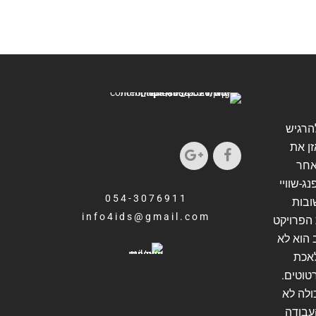
להרגיש
זן את
אחר
ג-שוויי
054-3076911
ובות
info4ids@gmail.com
הפרויקט
 הוא לא
אכת
טוטים.
ולה לא
העבודה