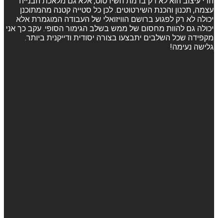
הרי עיצוב הוא לא רק ברמת השירטוט, אלא גם מלאכת הבנייה
עצמה, תכנון והכנת השירטוטים. לכן כל סטייה קטנה מהמתוכנן
יכולה לא רק לפגוע ברושם הוויזואלי של העבודה המוגמרת אלא
יכולה גם להוות מחסום של ממש בשלב הגימור הסופי. עקב כך אני
מקפידה שכל השלבים יתבצעו בצורה יסודית ודייקנית ביותר.
גלישה נעימה!