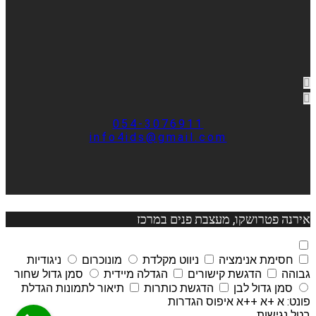
054-3076911
info4ids@gmail.com
אירנה פטרושקו, מעצבת פנים במרכז
חסימת אנימציה
ניווט מקלדת
מונוכרום
ניגודיות
גבוהה
הדגשת קישורים
הגדלה מיידית
סמן גדול שחור
סמן גדול לבן
הדגשת כותרות
תיאור לתמונות
הגדלת
פונט:
א
+א
++א
איפוס הגדרות
בטל נגישות