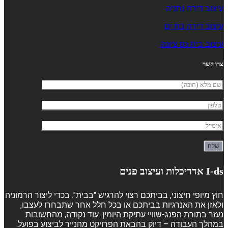
עיצוב דירה נתניה
עיצוב דירה בת ים
עיצוב בית נס ציונה
צרו קשר
I-ds אדריכלות ועיצוב פנים
חוץ מיופי חיצוני, בביתכם רצוי להרגיש "בבית". בכדי ליצור הרמוניה
ולאזן את האנרגיות בביתכם או בכל חלל אחר שתבחרו לעצבו,
נעזר בתורת הפנג-שוויי עתיקת היומין. עוד נקודה, מהחשובות
במהלך העבודה – דיוק בהבאת הפרויקט מהנייר לביצוע בפועל.