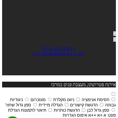
054-3076911
info4ids@gmail.com
אירנה פטרושקו, מעצבת פנים במרכז
חסימת אנימציה
ניווט מקלדת
מונוכרום
ניגודיות
גבוהה
הדגשת קישורים
הגדלה מיידית
סמן גדול שחור
סמן גדול לבן
הדגשת כותרות
תיאור לתמונות
הגדלת
פונט:
א
+א
++א
איפוס הגדרות