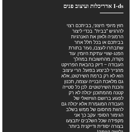
I-ds אדריכלות ועיצוב פנים
חוץ מיופי חיצוני, בביתכם רצוי
להרגיש "בבית". בכדי ליצור
הרמוניה ולאזן את האנרגיות
בביתכם או בכל חלל אחר
שתבחרו לעצבו, נעזר בתורת
הפנג-שוויי עתיקת היומין. עוד
נקודה, מהחשובות במהלך
העבודה – דיוק בהבאת הפרויקט
מהנייר לביצוע בפועל. הרי עיצוב
הוא לא רק ברמת השירטוט, אלא
גם מלאכת הבנייה עצמה, תכנון
והכנת השירטוטים. לכן כל סטייה
קטנה מהמתוכנן יכולה לא רק
לפגוע ברושם הוויזואלי של
העבודה המוגמרת אלא יכולה גם
להוות מחסום של ממש בשלב
הגימור הסופי. עקב כך אני
מקפידה שכל השלבים יתבצעו
בצורה יסודית ודייקנית ביותר.
גלישה נעימה!